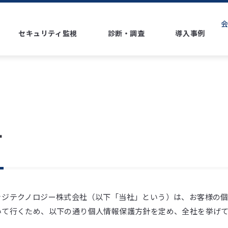
セキュリティ監視
診断・調査
導入事例
ソリューション
テクノロジー
SOCサービス
Webアプリケーション診断
CNAPP運用支援
MDRサービス
プラットフォーム診断
ASMサービス
ネットワークセキュリティ
SASE
マネージドSIEMサービス
ぺネトレーションテスト
ダークウェブ調査
ゼロトラストセキュリティ
UTM
LLM診断
セキュリティアド
針
エンドポイントセキュリティ
EDR
クラウドセキュリティ
CNAPP
IDセキュリティ
IDP
脆弱性管理
PAM
SIEM
ASM
WAF
ッジテクノロジー株式会社（以下「当社」という）は、お客様の
いて行くため、以下の通り個人情報保護方針を定め、全社を挙げ