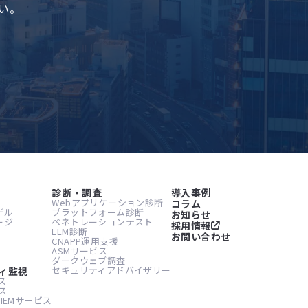
い。
診断・調査
導入事例
Webアプリケーション診断
コラム
デル
プラットフォーム診断
お知らせ
ージ
ぺネトレーションテスト
採用情報
LLM診断
お問い合わせ
CNAPP運用支援
ASMサービス
ダークウェブ調査
セキュリティアドバイザリー
ィ監視
ス
ス
IEMサービス