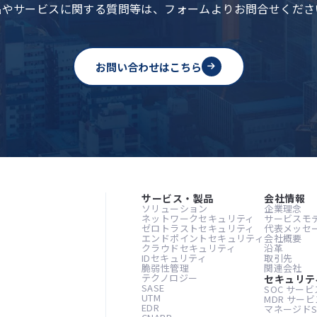
品やサービスに関する質問等は、
フォームよりお問合せくださ
お問い合わせはこちら
サービス・製品
会社情報
ソリューション
企業理念
ネットワークセキュリティ
サービスモ
ゼロトラストセキュリティ
代表メッセ
エンドポイントセキュリティ
会社概要
クラウドセキュリティ
沿革
IDセキュリティ
取引先
脆弱性管理
関連会社
テクノロジー
セキュリテ
SASE
SOC サービ
UTM
MDR サービ
EDR
マネージドS