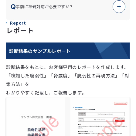
IPアドレスではなくFQDNを対象に検査することも可能で
A
Q
事前に準備対応が必要ですか？
す。診断対象となるFQDNをご提示ください。
Report
レポート
診断リクエスト送信により、セキュリティ機器のアラート
が発生する場合がございます。事前に診断を実施する旨ご
A
共有いただき、診断元IPアドレスからのリクエストをアラ
ート条件から除外するなど、ご対応をお願いいたします。
診断結果のサンプルレポート
診断結果をもとに、お客様専用のレポートを作成します。
「検知した脆弱性」「脅威度」「脆弱性の再現方法」「対
策方法」を
わかりやすく記載し、ご報告します。