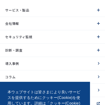
サービス・製品
ソリューション
ネットワークセキュリティ
会社情報
ゼロトラストセキュリティ
エンドポイントセキュリティ
クラウドセキュリティ
企業理念
IDセキュリティ
サービスモデル
セキュリティ監視
脆弱性管理
代表メッセージ
テクノロジー
会社概要
SASE
沿革
SOC サービス
UTM
取引先
MDR サービス
診断・調査
EDR
関連会社
マネージドSIEMサービス
CNAPP
IDP
Webアプリケーション診断
PAM
プラットフォーム診断
導入事例
SIEM
ぺネトレーションテスト
ASM
LLM診断
WAF
CNAPP運用支援
サービス
ASMサービス
コラム
セキュリティ監視
ダークウェブ調査
脆弱性診断
セキュリティアドバイザリー
調査・分析
セキュリティアドバイザリー
お知らせ
本ウェブサイトは皆さまにより良いサービ
スを提供するためにクッキー(Cookie)を使
用しています。詳細は「
クッキー(Cookie)
採用情報