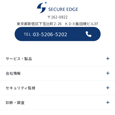
〒162-0822
東京都新宿区下宮比町2-26 ＫＤＸ飯田橋ビル3F
03-5206-5202
TEL :
サービス・製品
ソリューション
ネットワークセキュリティ
会社情報
ゼロトラストセキュリティ
エンドポイントセキュリティ
クラウドセキュリティ
企業理念
IDセキュリティ
サービスモデル
セキュリティ監視
脆弱性管理
代表メッセージ
テクノロジー
会社概要
SASE
沿革
SOC サービス
UTM
取引先
MDR サービス
診断・調査
EDR
関連会社
マネージドSIEMサービス
CNAPP
IDP
Webアプリケーション診断
PAM
プラットフォーム診断